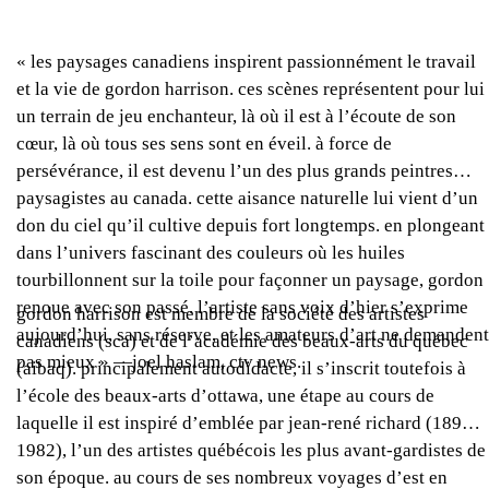
« les paysages canadiens inspirent passionnément le travail
et la vie de gordon harrison. ces scènes représentent pour lui
un terrain de jeu enchanteur, là où il est à l’écoute de son
cœur, là où tous ses sens sont en éveil. à force de
persévérance, il est devenu l’un des plus grands peintres
paysagistes au canada. cette aisance naturelle lui vient d’un
don du ciel qu’il cultive depuis fort longtemps. en plongeant
dans l’univers fascinant des couleurs où les huiles
tourbillonnent sur la toile pour façonner un paysage, gordon
renoue avec son passé. l’artiste sans voix d’hier s’exprime
gordon harrison est membre de la société des artistes
aujourd’hui, sans réserve, et les amateurs d’art ne demandent
canadiens (sca) et de l’académie des beaux-arts du québec
pas mieux » —joel haslam, ctv news.
(aibaq). principalement autodidacte, il s’inscrit toutefois à
l’école des beaux-arts d’ottawa, une étape au cours de
laquelle il est inspiré d’emblée par jean-rené richard (1895-
1982), l’un des artistes québécois les plus avant-gardistes de
son époque. au cours de ses nombreux voyages d’est en