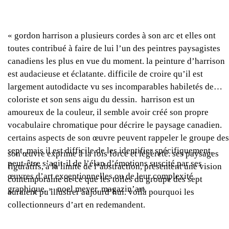
« gordon harrison a plusieurs cordes à son arc et elles ont
toutes contribué à faire de lui l’un des peintres paysagistes
canadiens les plus en vue du moment. la peinture d’harrison
est audacieuse et éclatante. difficile de croire qu’il est
largement autodidacte vu ses incomparables habiletés de
coloriste et son sens aigu du dessin. harrison est un
amoureux de la couleur, il semble avoir créé son propre
vocabulaire chromatique pour décrire le paysage canadien.
certains aspects de son œuvre peuvent rappeler le groupe des
sept, mais il est difficile de les identifier spécifiquement.
son œuvre exprime à la fois force et légèreté. ses paysages
peut-être s’agit-il de l’élan d’émotions suscité par ses
figuratifs, à la limite de l’abstraction, présentent une vision
œuvres d’art exceptionnelles ou de leur complexité
contemporaine de ce que les toiles du groupe des sept
graphique. » noel meyer, magazin’art.
auraient pu illustrer aujourd’hui. voilà pourquoi les
collectionneurs d’art en redemandent.