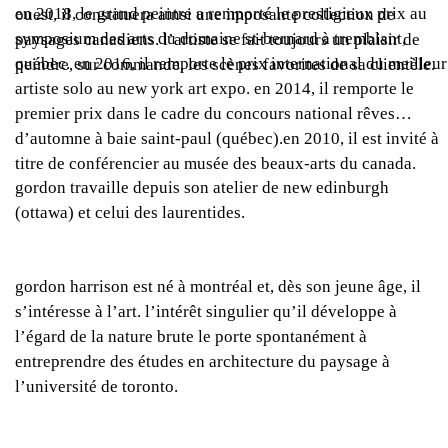
en 2018, le grand peintre a remporté le prestigieux prix au
ouest, il constituera ainsi une imposante collection de
symposium des arts du domaine st-bernard à tremblant,
paysages canadiens. l’artiste se fait toujours un plaisir de
québec. en 2016, il remporte le prix international du meilleur
peindre, sur commande, les scènes favorites de sa clientèle.
artiste solo au
new york art expo.
en 2014, il remporte le
premier prix dans le cadre du concours national
rêves
d’automne
à baie saint-paul (québec).en 2010, il est invité à
titre de conférencier au musée des beaux-arts du canada.
gordon travaille depuis son atelier de new edinburgh
(ottawa) et celui des laurentides.
gordon harrison est né à montréal et, dès son jeune âge, il
s’intéresse à l’art. l’intérêt singulier qu’il développe à
l’égard de la nature brute le porte spontanément à
entreprendre des études en architecture du paysage à
l’université de toronto.