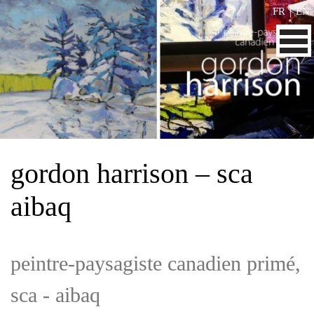
|
FR
EN
gordon harrison – sca
aibaq
peintre-paysagiste canadien primé,
sca - aibaq